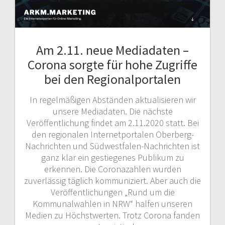
Am 2.11. neue Mediadaten –
Corona sorgte für hohe Zugriffe
bei den Regionalportalen
In regelmäßigen Abständen aktualisieren wir
unsere Mediadaten. Die nächste
Veröffentlichung findet am 2.11.2020 statt. Bei
den regionalen Internetportalen Oberberg-
Nachrichten und Südwestfalen-Nachrichten ist
ganz klar ein gestiegenes Publikum zu
erkennen. Die Coronazahlen wurden
zuverlässig täglich kommuniziert. Aber auch die
Veröffentlichungen „Rund um die
Kommunalwahlen in NRW“ halfen unseren
Medien zu Höchstwerten. Trotz Corona fanden