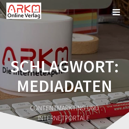
Zum
Inhalt
springen
SCHLAGWORT:
MEDIADATEN
CONTENTMARKTING UND
INTERNETPORTALE.