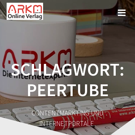
Zum
Inhalt
springen
SCHLAGWORT:
PEERTUBE
CONTENTMARKTING UND
INTERNETPORTALE.