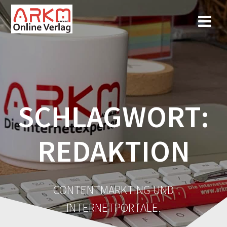
Zum
Inhalt
springen
SCHLAGWORT:
REDAKTION
CONTENTMARKTING UND
INTERNETPORTALE.