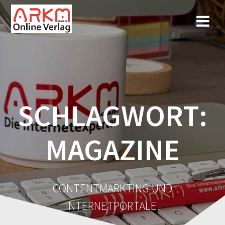
Zum
Inhalt
springen
SCHLAGWORT:
MAGAZINE
CONTENTMARKTING UND
INTERNETPORTALE.